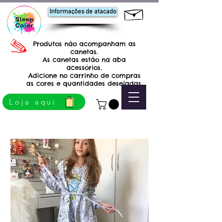
Informações de atacado
Produtos não acompanham as
canetas.
As canetas estão na aba
acessórios.
Adicione no carrinho de compras
as cores e quantidades desejadas.
Loja aqui