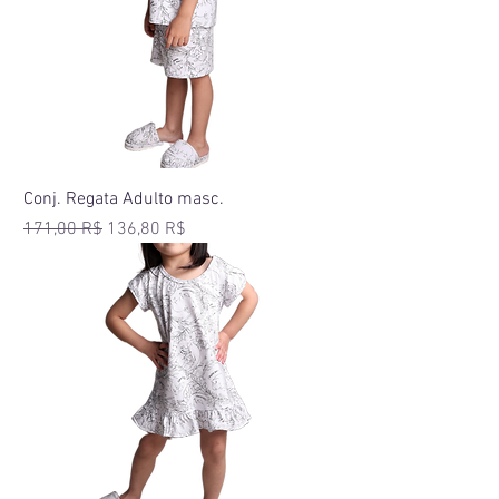
Conj. Regata Adulto masc.
Prix original
Prix promotionnel
171,00 R$
136,80 R$