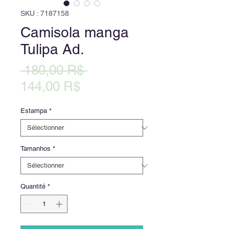
SKU : 7187158
Camisola manga
Tulipa Ad.
Prix
 180,00 R$ 
Prix
original
144,00 R$
promotionnel
Estampa
*
Tamanhos
*
Quantité
*