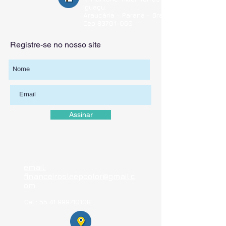
Iguaçu
Araucária - Paraná - Brasil
Cep
83701-060
Registre-se no nosso site
Assinar
email:
financeirosleepcolor@gmail.c
om
Cel.:
55 41 999710108
Whatsapp