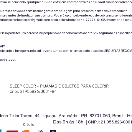
envio selecionado, qualquer dúvida entre em contato através do e-mail: financeirosleep
 que fosse enviado com mensagem e embalagem para presente, como devo proceder?
ra antes de finalizar sua compra. Poderá optar pelo endereço de cobrança ser diferente
:
financeirosleepcolor@gmail.com
.br ou pelo whatsapp 41 99971-0108, informando o nú
 isso pode ter um percentual pequeno de encolhimento de até 5% seguindo as especific
AI?
do, resistente a lavagem, não sai lavando, mas com o tempo pode desbotar. SEGUIR AS 
s de lavar.
SLEEP COLOR - PIJAMAS E OBJETOS PARA COLORIR
Cnpj: 21955826/0001-84
Ho
lene Tikler Torres, 44 - Iguaçu, Araucária - PR, 83701-060, Brasil -
Das 9h às 18h |
CNPJ: 21.955.826/000