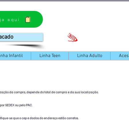
ja aqui
acado
inha Infantil
Linha Teen
Linha Adulto
Aces
ização da compra, depende do total de compra e da sua localização.
por SEDEX ou pelo PAC.
ifique-se que o cep e dados do endereço estão corretos.