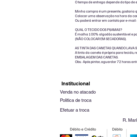
O tempo de entrega depende do tipo de 
Minha compra é um presente, gostaria
Colocar uma observação na hora da comp
Ou poderá entrar em contato por e-mail
QUAL O TECIDO DOS PIJAMAS?
É malha 100% algodão sustentável e por
(NÃO COLOCAR EM SECADORAS).
AS TINTA DAS CANETAS QUANDO LAVA S
A tinta da caneta é própria para teci
EMBALAGEM DAS CANETAS.
Obs.: Após pintar, aguardar 72 horas ante
Institucional
Venda no atacado
Política de troca
Efetuar a troca
R. Mari