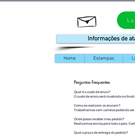
Lo
Informações de at
Home
Estampas
L
Perguntas Frequentes
Qual é o custo de envio?
O custo de envio será mostrado na final
Como se realizam os enviam?
Trabalhamos com correios podendo ser 
Onde posso receber meu pedido?
Realizamos envios para todo o país. Cert
Qual o prazo de entrega do pedido?