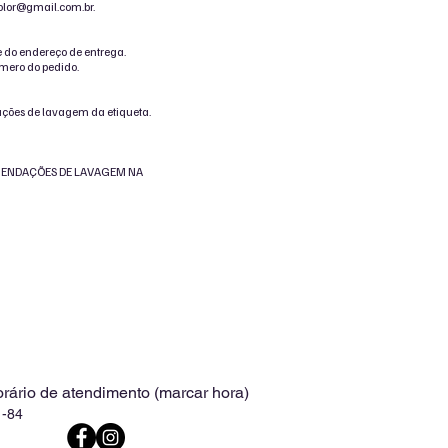
color@gmail
.com.br.
 do endereço de entrega.
mero do pedido.
ações de lavagem da etiqueta.
RECOMENDAÇÕES DE LAVAGEM NA
rário de atendimento (marcar hora)
1-84