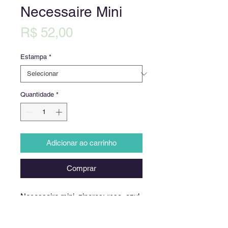
Necessaire Mini
Preço
R$ 52,00
Estampa
*
Quantidade
*
Adicionar ao carrinho
Comprar
Necessaire mini, ziperes: rosa, azul,
verde e laranja. Tamanho 22 x 10 x 3
cm.