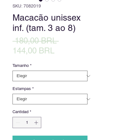
SKU: 7082019
Macacão unissex
inf. (tam. 3 ao 8)
Precio
 180,00 BRL 
Precio
144,00 BRL
de
Tamanho
*
oferta
Estampas
*
Cantidad
*