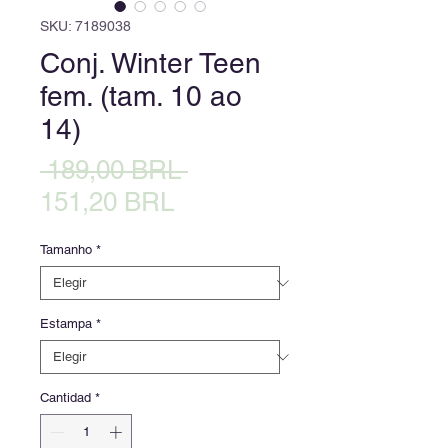
SKU: 7189038
Conj. Winter Teen
fem. (tam. 10 ao
14)
Precio
 189,00 BRL 
Precio
151,20 BRL
de
Tamanho
*
oferta
Estampa
*
Cantidad
*