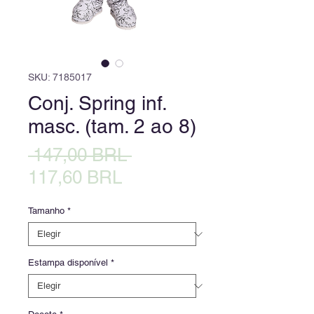
SKU: 7185017
Conj. Spring inf.
masc. (tam. 2 ao 8)
Precio
 147,00 BRL 
Precio
117,60 BRL
de
Tamanho
*
oferta
Estampa disponível
*