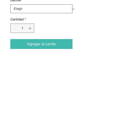
Decote
*
Cantidad
*
Agregar al carrito
Realizar compra
Produto disponível na gola redonda.
Conjunto de calça com camiseta
manga curta em malha 100%
algodão.
Produto não acompanha canetas.
Foto ilustrativa.
Calcule seu frete